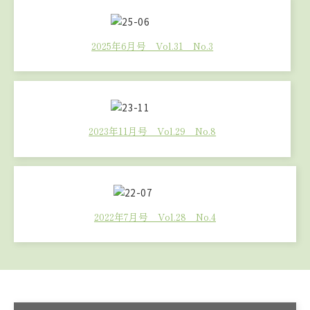
2025年6月号 Vol.31 No.3
第３部 訪問看護ステーションのBCPについて
社会医療法人甲友会 西宮協立訪問看護センター
稲葉 典子
第４部
医療的ケア児の命を守る災害時支援 ～武雄市にお
ける個別避難計画策定と多職種連携による「顔の見える」訓
2023年11月号 Vol.29 No.8
練の実践～
武雄市こども家庭課 福田亜紀子
第５部 初めての避難訓練で感じたこと〜自助努力だけでは
限界がある〜
在宅人工呼吸器装着難病患者当事者家族 小舟 有
2022年7月号 Vol.28 No.4
希
連載企画
■写真紹介