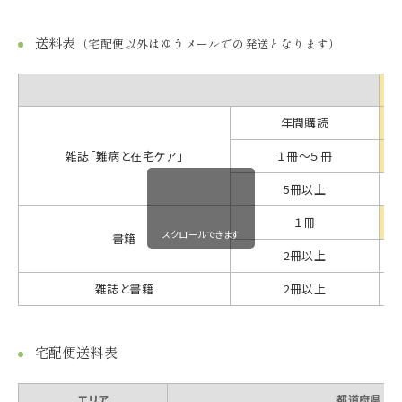
送料表
（宅配便以外はゆうメールでの発送となります）
年間購読
雑誌「難病と在宅ケア」
１冊～５冊
5冊以上
１冊
スクロールできます
書籍
2冊以上
雑誌と書籍
2冊以上
宅配便送料表
エリア
都道府県