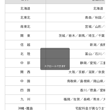
北海道
北海道
北東北
青森／秋田／岩
南東北
宮城／山形／福
関 東
茨城／栃木／群馬／埼玉／千葉／
信 越
新潟／長野
北 陸
富山／石川／福
中 部
静岡／愛知／三重／
スクロールできます
関 西
大阪／京都／滋賀／奈良／
中 国
鳥取県／島根県／岡山県／広
四 国
香川／徳島／愛媛／
九 州
福岡／佐賀／長崎／熊本／大分
沖縄・離島
宅配料金が異なりますの